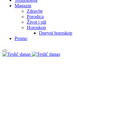
Tehnologija
Magazin
Zdravlje
Porodica
Život i stil
Horoskop
Dnevni horoskop
Promo