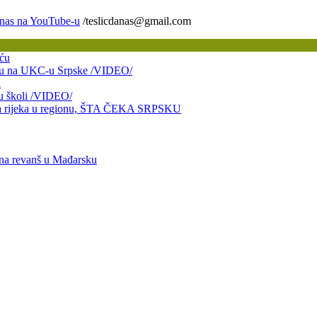
/teslicdanas@gmail.com
ću
bitku na UKC-u Srpske /VIDEO/
a
 u školi /VIDEO/
taja rijeka u regionu, ŠTA ČEKA SRPSKU
 na revanš u Mađarsku