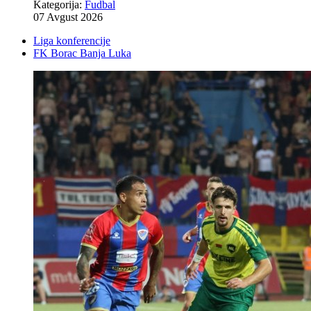
Kategorija:
Fudbal
07 Avgust 2026
Liga konferencije
FK Borac Banja Luka