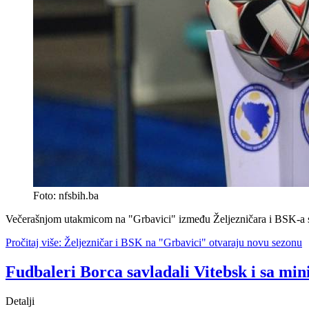
Foto: nfsbih.ba
Večerašnjom utakmicom na "Grbavici" između Željezničara i BSK-a st
Pročitaj više: Željezničar i BSK na "Grbavici" otvaraju novu sezonu
Fudbaleri Borca savladali Vitebsk i sa m
Detalji