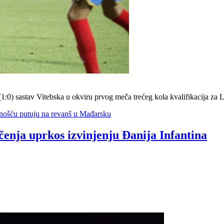
1:0) sastav Vitebska u okviru prvog meča trećeg kola kvalifikacija za L
ednošću putuju na revanš u Mađarsku
čenja uprkos izvinjenju Đanija Infantina