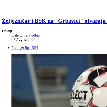
Željezničar i BSK na "Grbavici" otvaraju
Detalji
Kategorija:
Fudbal
07 Avgust 2026
Premijer liga BiH