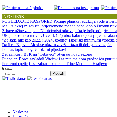
INFO DESK
POGLEDAJTE RASPORED Počinje planska redukcija vode u Tesli
Mali Aleksej iz Teslića, prijevremeno rođena beba, dobio životnu 
Zdrave užine za djecu: Nutricionisti otkrivaju šta je bolje od grickalic
Ukupno osmoro mrtvih: Učenik (14) ubio babu i djeda prije masakra
"Za sada nije kao 2022. i 2024. godine" Istorijski minimumi vodos
Da li rat Kijeva i Moskve ulazi u završnu fazu ili dobija novi zaplet
I danas toplo, mogući lokalni pljuskovi
Željezničar i BSK na "Grbavici" otvaraju novu sezonu
Fudbaleri Borca savladali Vitebsk i sa minimalnom prednošću putuju
Pokrenuta peticija za zabranu koncerta Dine Merlina u Kraljevu
traži...
Pretraži
Naslovna
Iz Teslića