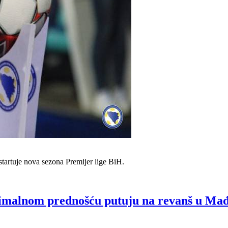
artuje nova sezona Premijer lige BiH.
inimalnom prednošću putuju na revanš u Ma