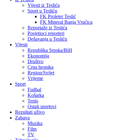
Vijesti iz Teslića
Sport u Tesliću
FK Proleter Teslić
FK Mineral Banja Vrućica
Reportaže iz Teslića
Posjetioci reporteri
Dešavanja u Tesliću
Vijesti
Republika Srpska/BiH
Ekonomija
Društvo
Crna hronika
Region/Svijet
Vrijeme
Sport
Fudbal
Košarka
Tenis
Ostali sportovi
Rezultati uživo
Zabava
Muzika
Film
TV