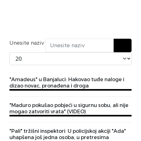
Unesite naziv
Prikaži broj
"Amadeus" u Banjaluci: Hakovao tuđe naloge i
dizao novac, pronađena i droga
"Maduro pokušao pobjeći u sigurnu sobu, ali nije
mogao zatvoriti vrata" (VIDEO)
"Pali" tržišni inspektori: U policijskoj akciji "Ada"
uhapšena još jedna osoba, u pretresima