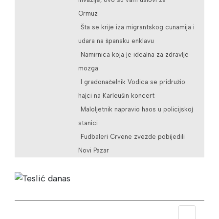
Ormuz
Šta se krije iza migrantskog cunamija i
udara na špansku enklavu
Namirnica koja je idealna za zdravlje
mozga
I gradonačelnik Vodica se pridružio
hajci na Karleušin koncert
Maloljetnik napravio haos u policijskoj
stanici
Fudbaleri Crvene zvezde pobijedili
Novi Pazar