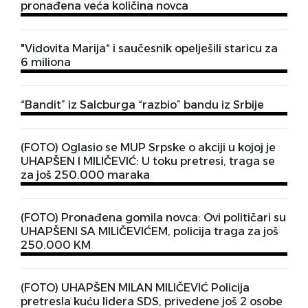
pronađena veća količina novca
"Vidovita Marija“ i saučesnik opelješili staricu za
6 miliona
“Bandit” iz Salcburga “razbio” bandu iz Srbije
(FOTO) Oglasio se MUP Srpske o akciji u kojoj je
UHAPŠEN I MILIČEVIĆ: U toku pretresi, traga se
za još 250.000 maraka
(FOTO) Pronađena gomila novca: Ovi političari su
UHAPŠENI SA MILIČEVIĆEM, policija traga za još
250.000 KM
(FOTO) UHAPŠEN MILAN MILIČEVIĆ Policija
pretresla kuću lidera SDS, privedene još 2 osobe