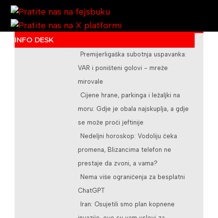
INFO DESK
Premijerligaška subotnja uspavanka:
/teslicdanas@gmail.com
VAR i poništeni golovi - mreže
mirovale
Cijene hrane, parkinga i ležaljki na
moru: Gdje je obala najskuplja, a gdje
se može proći jeftinije
Nedeljni horoskop: Vodoliju čeka
promena, Blizancima telefon ne
prestaje da zvoni, a vama?
Nema više ograničenja za besplatni
ChatGPT
Iran: Osujetili smo plan kopnene
invazije, ovo su vam uslovi za