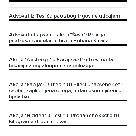
Advokat iz Teslića pao zbog trgovine uticajem
Advokat uhapšen u akciji "Šešir": Policija
pretresa kancelariju brata Bobana Savića
Akcija "Abstergo" u Sarajevu: Pretresi na 15
lokacija zbog zloupotrebe položaja
Akcija "Fabija": U Trebinju i Bileći uhapšene četiri
osobe, zaplijenjena droga, jedan osumnjičeni u
bjekstvu
Akcija "Hidden" u Tesliću: Pronađeno skoro tri
kilograma droge i novac