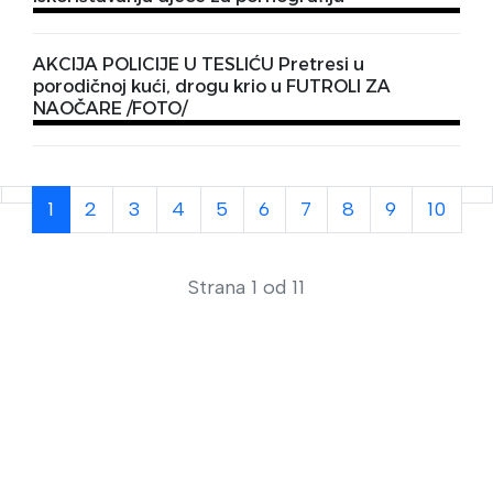
AKCIJA POLICIJE U TESLIĆU Pretresi u
porodičnoj kući, drogu krio u FUTROLI ZA
NAOČARE /FOTO/
1
2
3
4
5
6
7
8
9
10
Strana 1 od 11