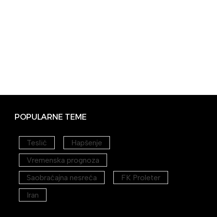
POPULARNE TEME
Teslić
Hapšenje
Vremenska prognoza
Saobraćajna nesreća
FK Proleter
Iran