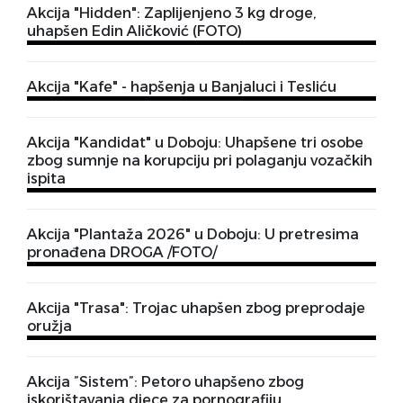
Akcija "Hidden": Zaplijenjeno 3 kg droge,
uhapšen Edin Aličković (FOTO)
Akcija "Kafe" - hapšenja u Banjaluci i Tesliću
Akcija "Kandidat" u Doboju: Uhapšene tri osobe
zbog sumnje na korupciju pri polaganju vozačkih
ispita
Akcija "Plantaža 2026" u Doboju: U pretresima
pronađena DROGA /FOTO/
Akcija "Trasa": Trojac uhapšen zbog preprodaje
oružja
Akcija ”Sistem”: Petoro uhapšeno zbog
iskorištavanja djece za pornografiju