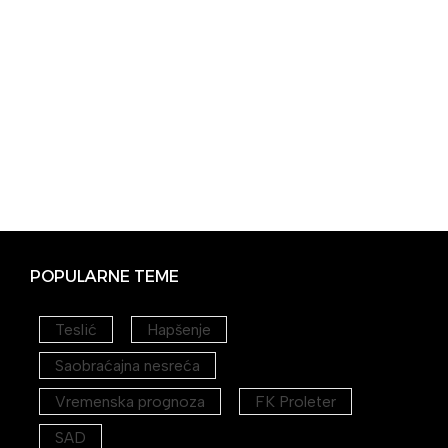
POPULARNE TEME
Teslić
Hapšenje
Saobraćajna nesreća
Vremenska prognoza
FK Proleter
SAD