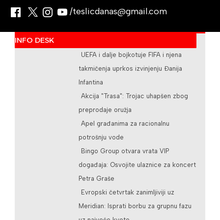
/teslicdanas@gmail.com
INFO DESK
UEFA i dalje bojkotuje FIFA i njena
takmičenja uprkos izvinjenju Đanija
Infantina
Akcija "Trasa": Trojac uhapšen zbog
preprodaje oružja
Apel građanima za racionalnu
potrošnju vode
Bingo Group otvara vrata VIP
događaja: Osvojite ulaznice za koncert
Petra Graše
Evropski četvrtak zanimljiviji uz
Meridian: Isprati borbu za grupnu fazu
uz najveće kvote