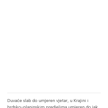
Duvaće slab do umjeren vjetar, u Krajini i
brdsko-planinskim predjelima umjeren do jak,