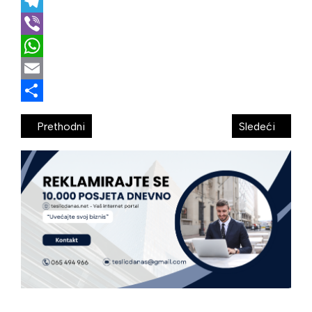
X
Telegram
Viber
WhatsApp
Email
Share
Prethodni
Sledeći