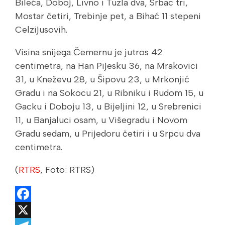
Bileća, Doboj, Livno i Tuzla dva, Srbac tri,
Mostar četiri, Trebinje pet, a Bihać 11 stepeni
Celzijusovih.
Visina snijega Čemernu je jutros 42
centimetra, na Han Pijesku 36, na Mrakovici
31, u Kneževu 28, u Šipovu 23, u Mrkonjić
Gradu i na Sokocu 21, u Ribniku i Rudom 15, u
Gacku i Doboju 13, u Bijeljini 12, u Srebrenici
11, u Banjaluci osam, u Višegradu i Novom
Gradu sedam, u Prijedoru četiri i u Srpcu dva
centimetra.
(
RTRS
, Foto: RTRS)
Facebook