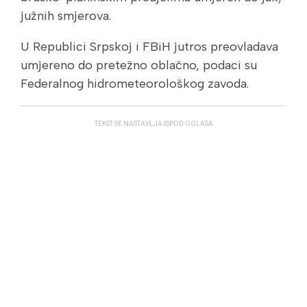
južnih smjerova.
U Republici Srpskoj i FBiH jutros preovladava
umjereno do pretežno oblačno, podaci su
Federalnog hidrometeorološkog zavoda.
TEKST SE NASTAVLJA ISPOD OGLASA