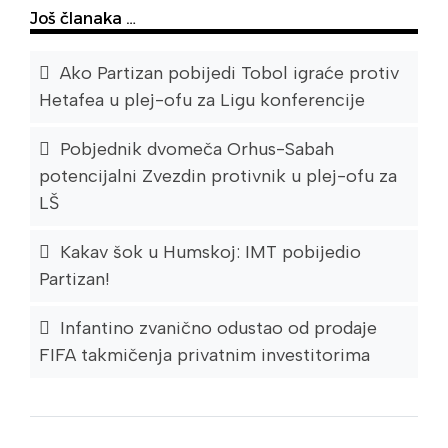
Još članaka …
Ako Partizan pobijedi Tobol igraće protiv
Hetafea u plej-ofu za Ligu konferencije
Pobjednik dvomeča Orhus-Sabah
potencijalni Zvezdin protivnik u plej-ofu za
LŠ
Kakav šok u Humskoj: IMT pobijedio
Partizan!
Infantino zvanično odustao od prodaje
FIFA takmičenja privatnim investitorima