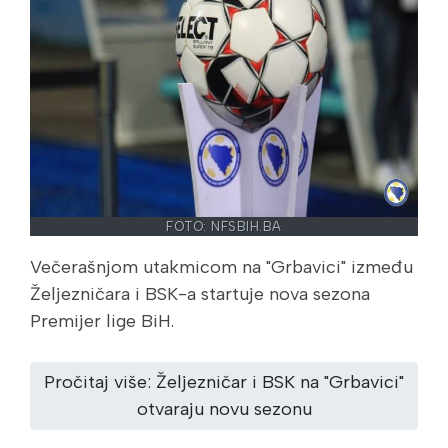
FOTO: NFSBIH.BA
Večerašnjom utakmicom na "Grbavici" između
Željezničara i BSK-a startuje nova sezona
Premijer lige BiH.
Pročitaj više: Željezničar i BSK na "Grbavici"
otvaraju novu sezonu