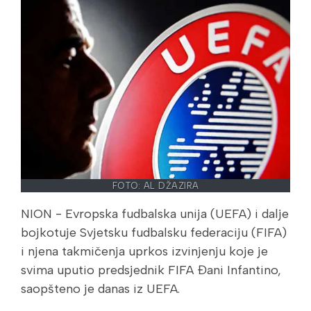
FOTO: AL DŽAZIRA
NION - Evropska fudbalska unija (UEFA) i dalje
bojkotuje Svjetsku fudbalsku federaciju (FIFA)
i njena takmičenja uprkos izvinjenju koje je
svima uputio predsjednik FIFA Đani Infantino,
saopšteno je danas iz UEFA.