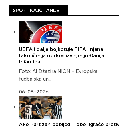
SPORT NAJČITANIJE
UEFA i dalje bojkotuje FIFA i njena
takmičenja uprkos izvinjenju Đanija
Infantina
Foto: Al Džazira NION - Evropska
fudbalska un…
06-08-2026
Ako Partizan pobijedi Tobol igraće protiv