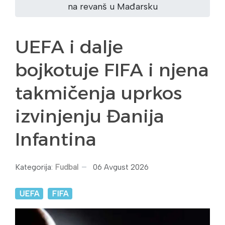
na revanš u Mađarsku
UEFA i dalje
bojkotuje FIFA i njena
takmičenja uprkos
izvinjenju Đanija
Infantina
Kategorija:
Fudbal
06 Avgust 2026
UEFA
FIFA