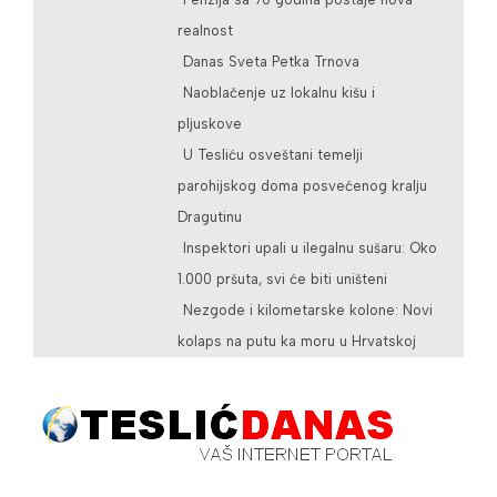
realnost
Danas Sveta Petka Trnova
Naoblačenje uz lokalnu kišu i
pljuskove
U Tesliću osveštani temelji
parohijskog doma posvećenog kralju
Dragutinu
Inspektori upali u ilegalnu sušaru: Oko
1.000 pršuta, svi će biti uništeni
Nezgode i kilometarske kolone: Novi
kolaps na putu ka moru u Hrvatskoj