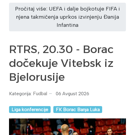
Pročitaj više: UEFA i dalje bojkotuje FIFA i
njena takmičenja uprkos izvinjenju Đanija
Infantina
RTRS, 20.30 - Borac
dočekuje Vitebsk iz
Bjelorusije
Kategorija:
Fudbal
06 Avgust 2026
Liga konferencije
FK Borac Banja Luka