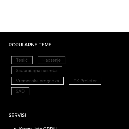
POPULARNE TEME
Teslić
Hapšenje
Saobraćajna nesreća
Vremenska prognoza
FK Proleter
SAD
SERVISI
Kursna lista CBBiH