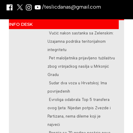
/teslicdanas@gmail.com
INFO DESK
Vučić nakon sastanka sa Zelenskim:
Uzajamna podrška teritorijalnom
integritetu
Pet maloljetnika prijavljeno tužilaštvu
zbog vršnjačkog nasilja u Mrkonjić
Gradu
Sudar dva voza u Hrvatskoj: Ima
povrijeđenih
Evroliga odabrala Top 5 transfera
ovog ljeta: Nijedan potpis Zvezde i
Partizana, nema dileme koji je
najveći
Penzija sa 70 godina postaje nova