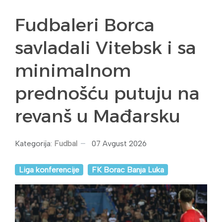
Fudbaleri Borca
savladali Vitebsk i sa
minimalnom
prednošću putuju na
revanš u Mađarsku
Kategorija:
Fudbal
07 Avgust 2026
Liga konferencije
FK Borac Banja Luka