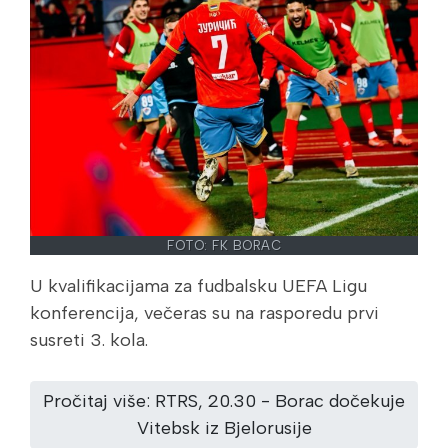
FOTO: FK BORAC
U kvalifikacijama za fudbalsku UEFA Ligu
konferencija, večeras su na rasporedu prvi
susreti 3. kola.
Pročitaj više: RTRS, 20.30 - Borac dočekuje
Vitebsk iz Bjelorusije