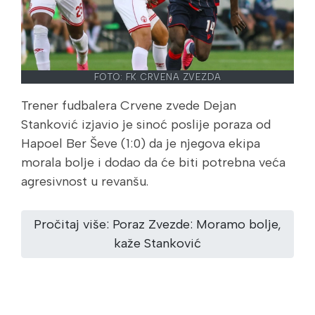
FOTO: FK CRVENA ZVEZDA
Trener fudbalera Crvene zvede Dejan
Stanković izjavio je sinoć poslije poraza od
Hapoel Ber Ševe (1:0) da je njegova ekipa
morala bolje i dodao da će biti potrebna veća
agresivnost u revanšu.
Pročitaj više: Poraz Zvezde: Moramo bolje,
kaže Stanković