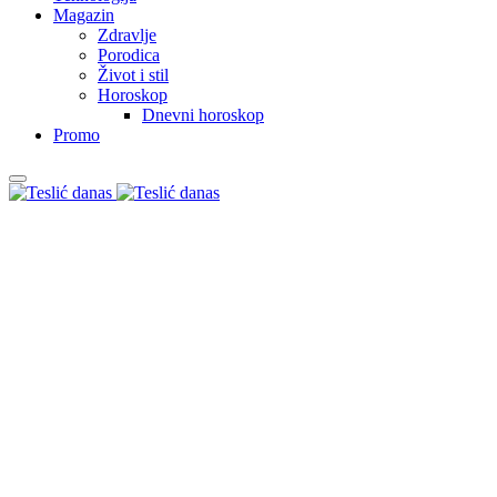
Magazin
Zdravlje
Porodica
Život i stil
Horoskop
Dnevni horoskop
Promo