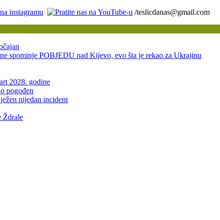
/teslicdanas@gmail.com
očajan
ominje POBJEDU nad Kijevo, evo šta je rekao za Ukrajinu
mart 2028. godine
žno pogođen
ježen nijedan incident
e Ždrale