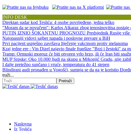
INFO DESK
Direktan sudar kod Teslića: 4 osobe povrijeđene, jedna teško
"Moram da se povučem": Karlos Alkaraz zbog tenosinovitisa postaje 
PUTIN IZNIO ŠOKANTNU PROGNOZU Predsjednik Rusije više ne sp
Najopasniji vidovi sajber napada i poslovne prevare u BiH
Prvi pacijent uspješno završava liječenje vakcinom protiv melanoma
Kraj jedne ere : Vin Dizel najavio finale franšize "Brzi i žestoki" za 
Tramp: Ormuski moreuz će biti otvoren vrlo brzo, ili će Iran biti sna
MUP Srpske: Oko 10.000 ljudi na skupu u Mrkonjić Gradu, nije zabil
I dalje pretežno sunčano i vruće, temperatura do 41 stepen
Blindirani audi pronađen u Vogošći, sumnja se da ga je koristio Đorđ
traži...
Pretraži
Naslovna
Iz Teslića