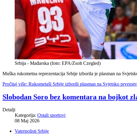
Srbija - Mađarska (foto: EPA/Zsolt Czegled)
Muška rukometna reprezentacija Srbije izborila je plasman na Svjetsk
Pročitaj više: Rukometaši Srbije izborili plasman na Svjetsko prvenst
Slobodan Soro bez komentara na bojkot zla
Detalji
Kategorija:
Ostali sportovi
08 Maj 2026
Vaterpolisti Srbije