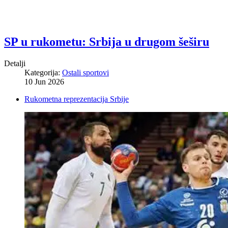
SP u rukometu: Srbija u drugom šeširu
Detalji
Kategorija:
Ostali sportovi
10 Jun 2026
Rukometna reprezentacija Srbije