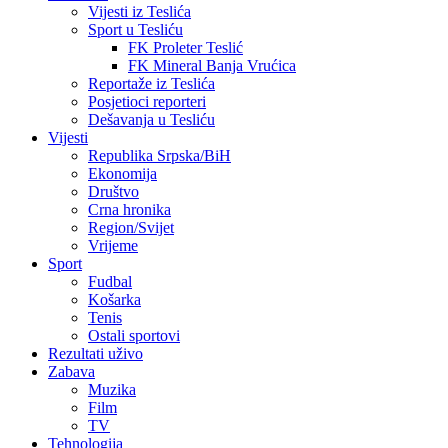
Vijesti iz Teslića
Sport u Tesliću
FK Proleter Teslić
FK Mineral Banja Vrućica
Reportaže iz Teslića
Posjetioci reporteri
Dešavanja u Tesliću
Vijesti
Republika Srpska/BiH
Ekonomija
Društvo
Crna hronika
Region/Svijet
Vrijeme
Sport
Fudbal
Košarka
Tenis
Ostali sportovi
Rezultati uživo
Zabava
Muzika
Film
TV
Tehnologija