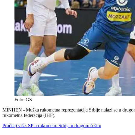
Foto: GS
MINHEN - Muška rukometna reprezentacija Srbije nalazi se u drugom š
rukometna federacija (IHF).
Pročitaj više: SP u rukometu: Srbija u drugom šeširu