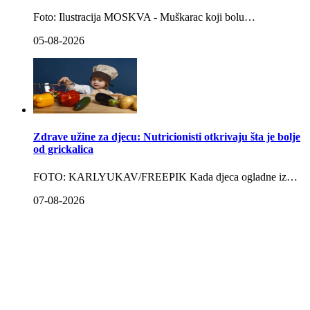
Foto: Ilustracija MOSKVA - Muškarac koji bolu…
05-08-2026
Zdrave užine za djecu: Nutricionisti otkrivaju šta je bolje
od grickalica
FOTO: KARLYUKAV/FREEPIK Kada djeca ogladne iz…
07-08-2026