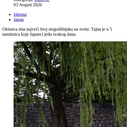
03 Avgust 2026
Ishrana
Japan
Okinava ima najveći broj stogodišnjaka na svetu: Tajna je u 5
namirnica koje Japanci jedu svakog dana.