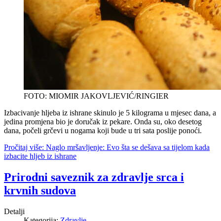
FOTO: MIOMIR JAKOVLJEVIĆ/RINGIER
Izbacivanje hljeba iz ishrane skinulo je 5 kilograma u mjesec dana, a
jedina promjena bio je doručak iz pekare. Onda su, oko desetog
dana, počeli grčevi u nogama koji bude u tri sata poslije ponoći.
Pročitaj više: Naglo mršavljenje: Evo šta se dešava sa tijelom kada
izbacite hljeb iz ishrane
Prirodni saveznik za zdravlje srca i
krvnih sudova
Detalji
Kategorija:
Zdravlje