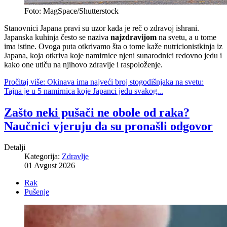
Foto: MagSpace/Shutterstock
Stanovnici Japana pravi su uzor kada je reč o zdravoj ishrani.
Japanska kuhinja često se naziva
najzdravijom
na svetu, a u tome
ima istine. Ovoga puta otkrivamo šta o tome kaže nutricionistkinja iz
Japana, koja otkriva koje namirnice njeni sunarodnici redovno jedu i
kako one utiču na njihovo zdravlje i raspoloženje.
Pročitaj više: Okinava ima najveći broj stogodišnjaka na svetu:
Tajna je u 5 namirnica koje Japanci jedu svakog...
Zašto neki pušači ne obole od raka?
Naučnici vjeruju da su pronašli odgovor
Detalji
Kategorija:
Zdravlje
01 Avgust 2026
Rak
Pušenje