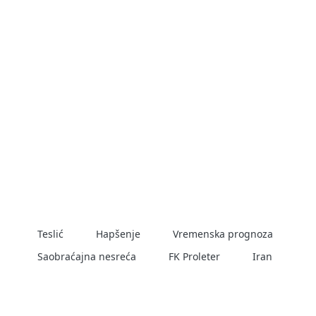
POPULARNE TEME
Teslić
Hapšenje
Vremenska prognoza
Saobraćajna nesreća
FK Proleter
Iran
SERVISI