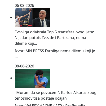
06-08-2026
Evroliga odabrala Top 5 transfera ovog ljeta:
Nijedan potpis Zvezde i Partizana, nema
dileme koji…
Izvor: MN PRESS Evroliga nema dilemu koji je
…
08-08-2026
"Moram da se povučem": Karlos Alkaraz zbog
tenosinovitisa postaje očajan
Izvor: VALERY HACHE / AFP / Profimedia