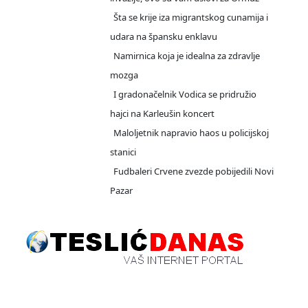
Šta se krije iza migrantskog cunamija i
udara na špansku enklavu
Namirnica koja je idealna za zdravlje
mozga
I gradonačelnik Vodica se pridružio
hajci na Karleušin koncert
Maloljetnik napravio haos u policijskoj
stanici
Fudbaleri Crvene zvezde pobijedili Novi
Pazar