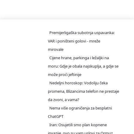
/teslicdanas@gmail.com
INFO DESK
Premijerligaška subotnja uspavanka:
VAR i poništeni golovi - mreže
mirovale
Cijene hrane, parkinga i ležaljki na
moru: Gdje je obala najskuplja, a gdje se
može proći jeftinije
Nedeljni horoskop: Vodoliju čeka
promena, Blizancima telefon ne prestaje
da zvoni, a vama?
Nema više ograničenja za besplatni
ChatGPT
Iran: Osujetili smo plan kopnene
invazije, ovo su vam uslovi za Ormuz