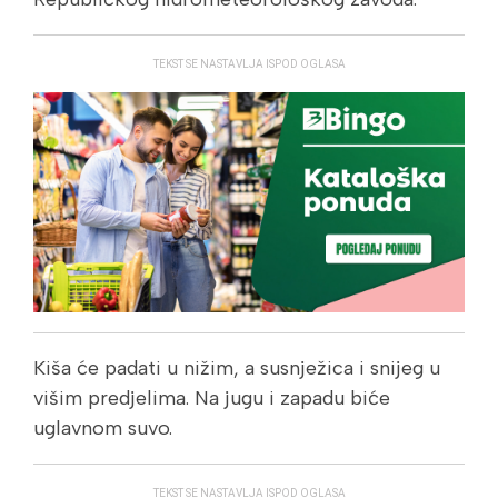
TEKST SE NASTAVLJA ISPOD OGLASA
Kiša će padati u nižim, a susnježica i snijeg u
višim predjelima. Na jugu i zapadu biće
uglavnom suvo.
TEKST SE NASTAVLJA ISPOD OGLASA