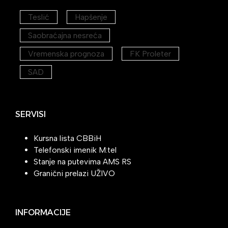
Teslić
Hapšenje
Saobraćajna nesreća
Vremenska prognoza
FK Proleter
SAD
SERVISI
Kursna lista CBBiH
Telefonski imenik M:tel
Stanje na putevima AMS RS
Granični prelazi UŽIVO
INFORMACIJE