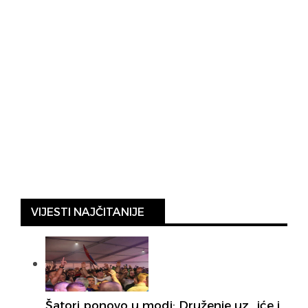
VIJESTI NAJČITANIJE
Šatori ponovo u modi: Druženje uz „iće i