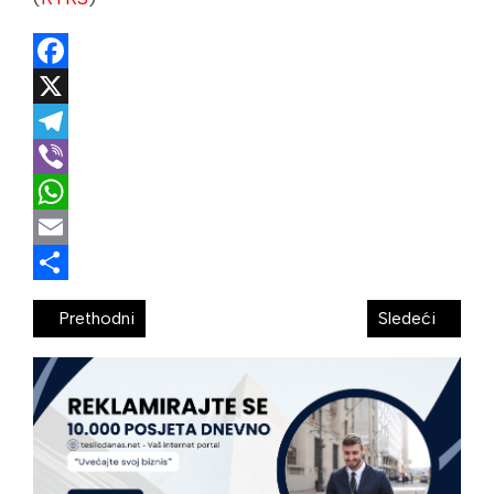
Facebook
X
Telegram
Viber
WhatsApp
Email
Share
Prethodni
Sledeći