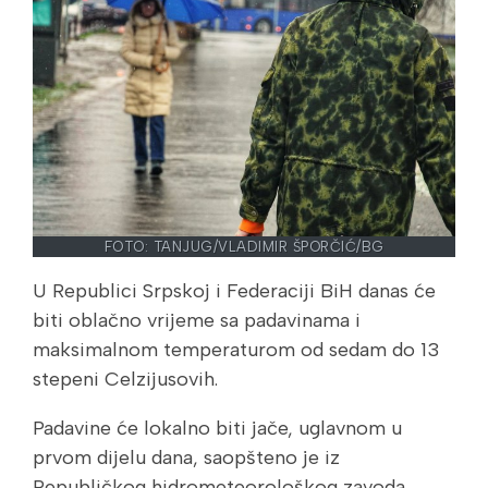
FOTO: TANJUG/VLADIMIR ŠPORČIĆ/BG
U Republici Srpskoj i Federaciji BiH danas će
biti oblačno vrijeme sa padavinama i
maksimalnom temperaturom od sedam do 13
stepeni Celzijusovih.
Padavine će lokalno biti jače, uglavnom u
prvom dijelu dana, saopšteno je iz
Republičkog hidrometeorološkog zavoda.