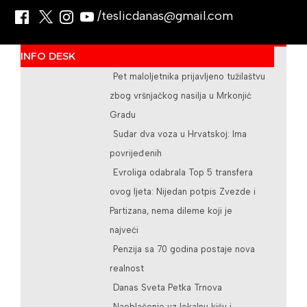
/teslicdanas@gmail.com
INFO DESK
Pet maloljetnika prijavljeno tužilaštvu
zbog vršnjačkog nasilja u Mrkonjić
Gradu
Sudar dva voza u Hrvatskoj: Ima
povrijeđenih
Evroliga odabrala Top 5 transfera
ovog ljeta: Nijedan potpis Zvezde i
Partizana, nema dileme koji je
najveći
Penzija sa 70 godina postaje nova
realnost
Danas Sveta Petka Trnova
Naoblačenje uz lokalnu kišu i