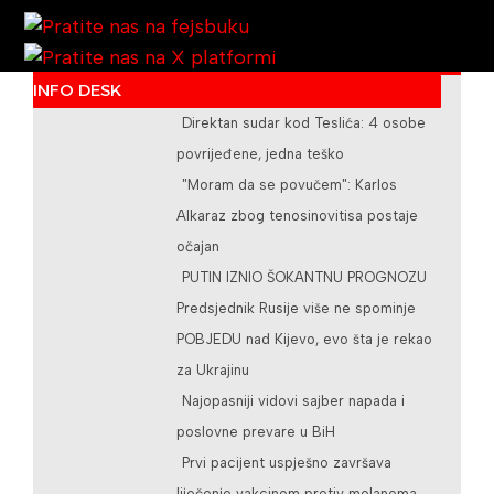
INFO DESK
Direktan sudar kod Teslića: 4 osobe
/teslicdanas@gmail.com
povrijeđene, jedna teško
"Moram da se povučem": Karlos
Alkaraz zbog tenosinovitisa postaje
očajan
PUTIN IZNIO ŠOKANTNU PROGNOZU
Predsjednik Rusije više ne spominje
POBJEDU nad Kijevo, evo šta je rekao
za Ukrajinu
Najopasniji vidovi sajber napada i
poslovne prevare u BiH
Prvi pacijent uspješno završava
liječenje vakcinom protiv melanoma