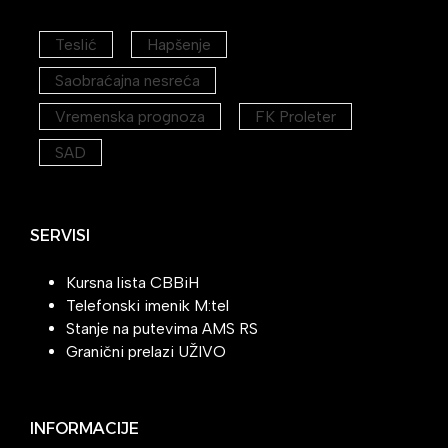
Teslić
Hapšenje
Saobraćajna nesreća
Vremenska prognoza
FK Proleter
SAD
SERVISI
Kursna lista CBBiH
Telefonski imenik M:tel
Stanje na putevima AMS RS
Granični prelazi UŽIVO
INFORMACIJE