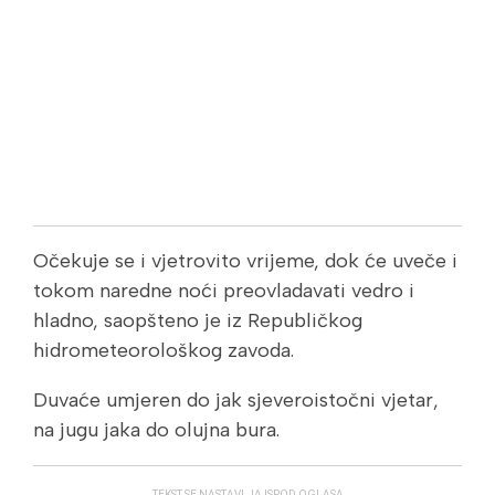
Očekuje se i vjetrovito vrijeme, dok će uveče i
tokom naredne noći preovladavati vedro i
hladno, saopšteno je iz Republičkog
hidrometeorološkog zavoda.
Duvaće umjeren do jak sjeveroistočni vjetar,
na jugu jaka do olujna bura.
TEKST SE NASTAVLJA ISPOD OGLASA