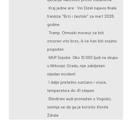
Kraj jedne ere : Vin Dizel najavio finale
franšize "Brzi i žestoki" za mart 2028.
godine
Tramp: Ormuski moreuz će biti
otvoren vrlo brzo, ili će Iran biti snažno
pogođen
MUP Srpske: Oko 10.000 ljudi na skupu
u Mrkonjić Gradu, nije zabilježen
nijedan incident
I dalje pretežno sunčano i vruće,
temperatura do 41 stepen
Blindirani audi pronađen u Vogošći,
sumnja se da ga je koristio Đorđe
Ždrale