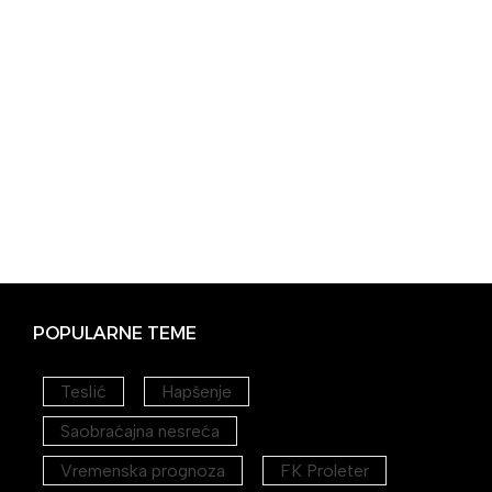
POPULARNE TEME
Teslić
Hapšenje
Saobraćajna nesreća
Vremenska prognoza
FK Proleter