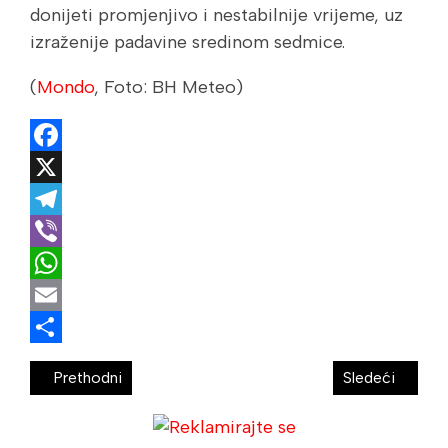
donijeti promjenjivo i nestabilnije vrijeme, uz
izraženije padavine sredinom sedmice.
(
Mondo
, Foto: BH Meteo)
Facebook
X
Telegram
Viber
WhatsApp
Email
Share
Prethodni
Sledeći