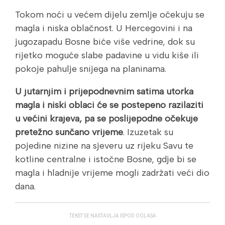
Tokom noći u većem dijelu zemlje očekuju se
magla i niska oblačnost. U Hercegovini i na
jugozapadu Bosne biće više vedrine, dok su
rijetko moguće slabe padavine u vidu kiše ili
pokoje pahulje snijega na planinama.
U jutarnjim i prijepodnevnim satima utorka
magla i niski oblaci će se postepeno razilaziti
u većini krajeva, pa se poslijepodne očekuje
pretežno sunčano vrijeme
. Izuzetak su
pojedine nizine na sjeveru uz rijeku Savu te
kotline centralne i istočne Bosne, gdje bi se
magla i hladnije vrijeme mogli zadržati veći dio
dana.
TEKST SE NASTAVLJA ISPOD OGLASA