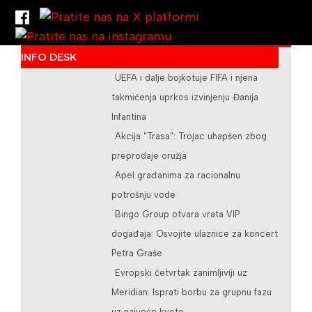
INFO DESK
/teslicdanas@gmail.com
UEFA i dalje bojkotuje FIFA i njena
takmičenja uprkos izvinjenju Đanija
Infantina
Akcija "Trasa": Trojac uhapšen zbog
preprodaje oružja
Apel građanima za racionalnu
potrošnju vode
Bingo Group otvara vrata VIP
događaja: Osvojite ulaznice za koncert
Petra Graše
Evropski četvrtak zanimljiviji uz
Meridian: Isprati borbu za grupnu fazu
uz najveće kvote