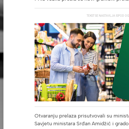
TEKST SE NASTAVLJA ISPOD O
Otvaranju prelaza prisutvovali su minista
Savjetu ministara Srđan Amidžić i grad