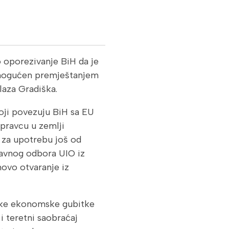
 oporezivanje BiH da je
 omogućen premještanjem
laza Gradiška.
oji povezuju BiH sa EU
pravcu u zemlji
u za upotrebu još od
ravnog odbora UIO iz
hovo otvaranje iz
like ekonomske gubitke
i teretni saobraćaj