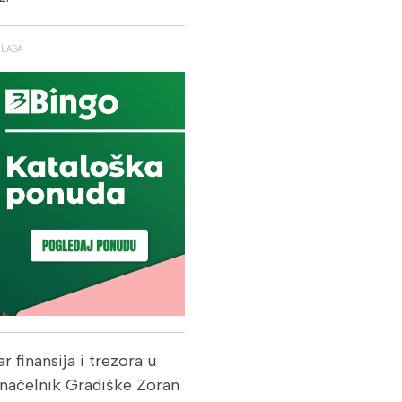
GLASA
r finansija i trezora u
onačelnik Gradiške Zoran