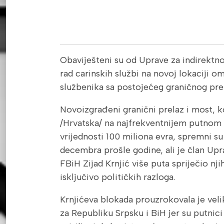
Obaviješteni su od Uprave za indirektno
rad carinskih službi na novoj lokaciji
službenika sa postojećeg graničnog pre
Novoizgrađeni granični prelaz i most, k
/Hrvatska/ na najfrekventnijem putnom 
vrijednosti 100 miliona evra, spremni s
decembra prošle godine, ali je član Up
FBiH Zijad Krnjić više puta spriječio nji
isključivo političkih razloga.
Krnjićeva blokada prouzrokovala je ve
za Republiku Srpsku i BiH jer su putnici 