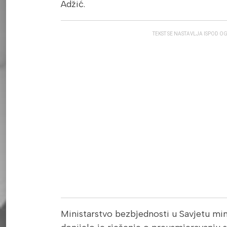
Adžić.
TEKST SE NASTAVLJA ISPOD O
Ministarstvo bezbjednosti u Savjetu min