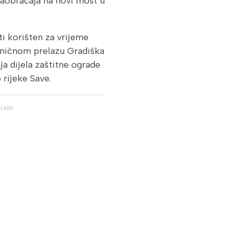
saobraćaja na novi most u
ti korišten za vrijeme
aničnom prelazu Gradiška
ja dijela zaštitne ograde
rijeke Save.
GLASA