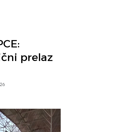
PCE:
čni prelaz
026