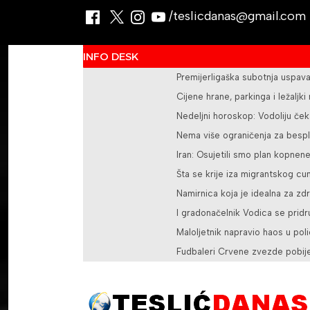
/teslicdanas@gmail.com
INFO DESK
Premijerligaška subotnja uspava
Cijene hrane, parkinga i ležaljki
Nedeljni horoskop: Vodoliju če
Nema više ograničenja za besp
Iran: Osujetili smo plan kopnen
Šta se krije iza migrantskog cu
Namirnica koja je idealna za zd
I gradonačelnik Vodica se pridr
Maloljetnik napravio haos u polic
Fudbaleri Crvene zvezde pobijed