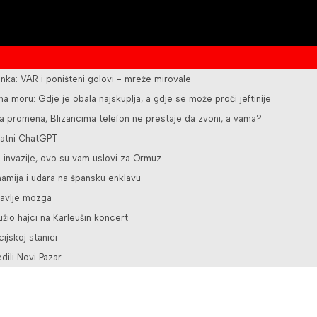
nka: VAR i poništeni golovi - mreže mirovale
 na moru: Gdje je obala najskuplja, a gdje se može proći jeftinije
ka promena, Blizancima telefon ne prestaje da zvoni, a vama?
latni ChatGPT
e invazije, ovo su vam uslovi za Ormuz
namija i udara na špansku enklavu
ravlje mozga
užio hajci na Karleušin koncert
ijskoj stanici
ili Novi Pazar