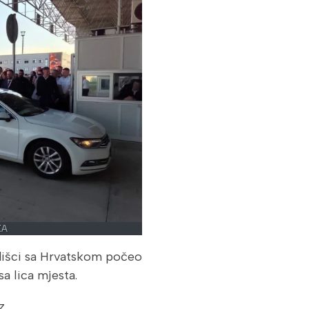
KA
dišci sa Hrvatskom počeo
sa lica mjesta.
z.