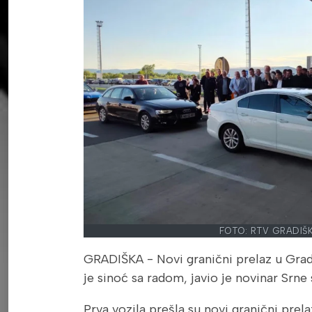
FOTO: RTV GRADIŠ
GRADIŠKA - Novi granični prelaz u Gra
je sinoć sa radom, javio je novinar Srne 
Prva vozila prešla su novi granični prela