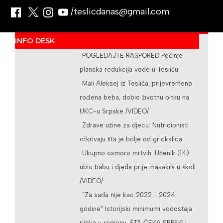
/teslicdanas@gmail.com
INFO DESK
POGLEDAJTE RASPORED Počinje
planska redukcija vode u Tesliću
Mali Aleksej iz Teslića, prijevremeno
rođena beba, dobio životnu bitku na
UKC-u Srpske /VIDEO/
Zdrave užine za djecu: Nutricionisti
otkrivaju šta je bolje od grickalica
Ukupno osmoro mrtvih: Učenik (14)
ubio babu i djeda prije masakra u školi
/VIDEO/
"Za sada nije kao 2022. i 2024.
godine" Istorijski minimumi vodostaja
rijeka u regionu, ŠTA ČEKA SRPSKU