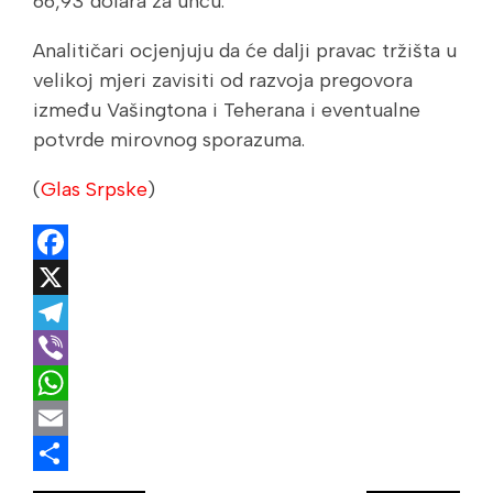
66,93 dolara za uncu.
Analitičari ocjenjuju da će dalji pravac tržišta u
velikoj mjeri zavisiti od razvoja pregovora
između Vašingtona i Teherana i eventualne
potvrde mirovnog sporazuma.
(
Glas Srpske
)
Facebook
X
Telegram
Viber
WhatsApp
Email
Share