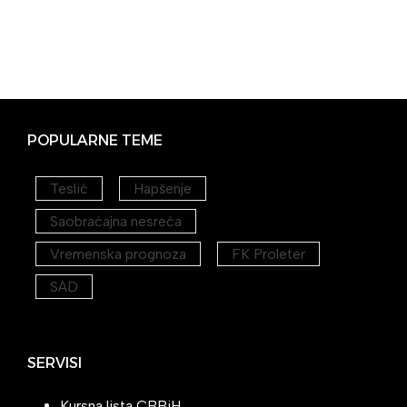
POPULARNE TEME
Teslić
Hapšenje
Saobraćajna nesreća
Vremenska prognoza
FK Proleter
SAD
SERVISI
Kursna lista CBBiH