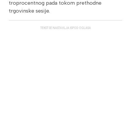
troprocentnog pada tokom prethodne
trgovinske sesije.
TEKST SE NASTAVLJA ISPOD OGLASA