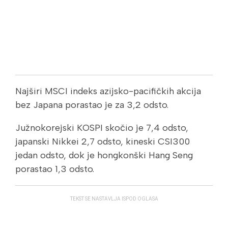
Najširi MSCI indeks azijsko-pacifičkih akcija
bez Japana porastao je za 3,2 odsto.
Južnokorejski KOSPI skočio je 7,4 odsto,
japanski Nikkei 2,7 odsto, kineski CSI300
jedan odsto, dok je hongkonški Hang Seng
porastao 1,3 odsto.
TEKST SE NASTAVLJA ISPOD OGLASA