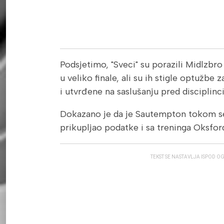
Podsjetimo, "Sveci" su porazili Midlzbro
u veliko finale, ali su ih stigle optužbe 
i utvrđene na saslušanju pred disciplinc
Dokazano je da je Sautempton tokom 
prikupljao podatke i sa treninga Oksford
TEKST SE NASTAVLJA ISPOD O