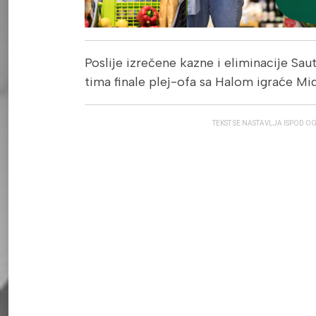
Poslije izrečene kazne i eliminacije S
tima finale plej-ofa sa Halom igraće Mid
TEKST SE NASTAVLJA ISPOD O