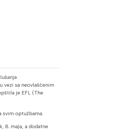
lušanja
e u vezi sa neovlašćenim
pštila je EFL (The
a svim optužbama.
, 8. maja, a dodatne