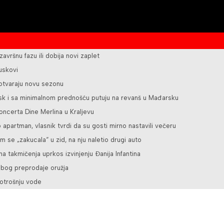
 završnu fazu ili dobija novi zaplet
juskovi
 otvaraju novu sezonu
bsk i sa minimalnom prednošću putuju na revanš u Mađarsku
oncerta Dine Merlina u Kraljevu
 apartman, vlasnik tvrdi da su gosti mirno nastavili večeru
se „zakucala“ u zid, na nju naletio drugi auto
ena takmičenja uprkos izvinjenju Đanija Infantina
 zbog preprodaje oružja
otrošnju vode