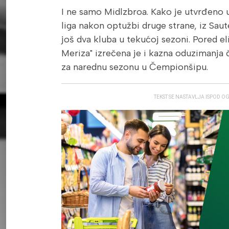
I ne samo Midlzbroa. Kako je utvrđeno u 
liga nakon optužbi druge strane, iz Saut
još dva kluba u tekućoj sezoni. Pored el
Meriza" izrečena je i kazna oduzimanja č
za narednu sezonu u Čempionšipu.
TEKST SE NASTAVLJA ISPOD O