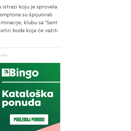
istrazi koju je sprovela
emptona su špijunirali
iminacije, klubu sa "Sent
etiri boda koja će važiti
GLASA