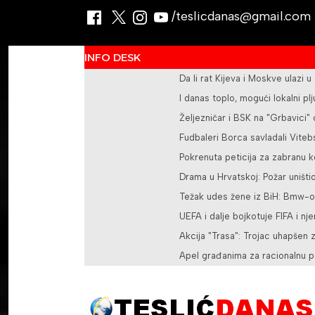
/teslicdanas@gmail.com
INFO DESK
Da li rat Kijeva i Moskve ulazi u
I danas toplo, mogući lokalni pl
Željezničar i BSK na "Grbavici"
Fudbaleri Borca savladali Vite
Pokrenuta peticija za zabranu k
Drama u Hrvatskoj: Požar uništio
Težak udes žene iz BiH: Bmw-om 
UEFA i dalje bojkotuje FIFA i nj
Akcija "Trasa": Trojac uhapšen
Apel građanima za racionalnu p