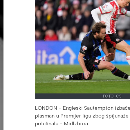
FOTO: GS
LONDON - Engleski Sautempton izbačen 
plasman u Premijer ligu zbog špijunaže r
polufinalu - Midlzbroa.