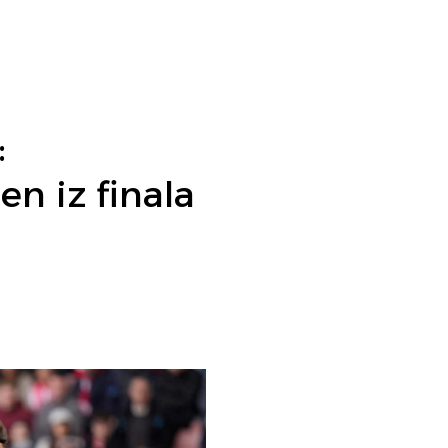
:
n iz finala