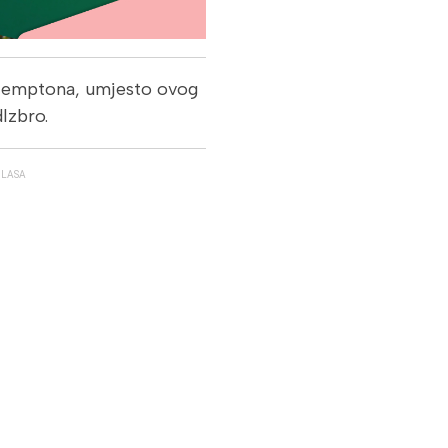
autemptona, umjesto ovog
lzbro.
GLASA