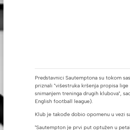
Predstavnici Sautemptona su tokom sas
priznali "višestruka kršenja propisa lig
snimanjem treninga drugih klubova", sao
English football league).
Klub je takođe dobio opomenu u vezi s
"Sautempton je prvi put optužen u petak