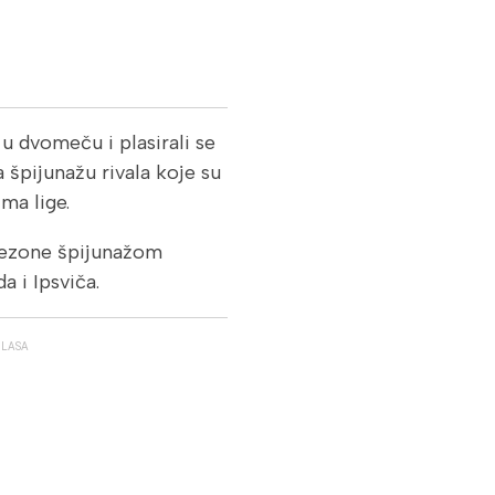
 u dvomeču i plasirali se
za špijunažu rivala koje su
ima lige.
sezone špijunažom
a i Ipsviča.
GLASA