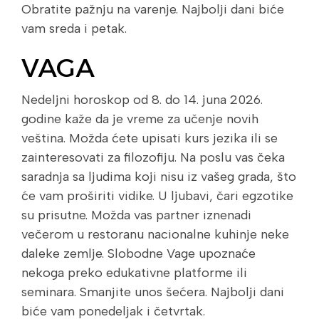
Obratite pažnju na varenje. Najbolji dani biće
vam sreda i petak.
VAGA
Nedeljni horoskop od 8. do 14. juna 2026.
godine kaže da je vreme za učenje novih
veština. Možda ćete upisati kurs jezika ili se
zainteresovati za filozofiju. Na poslu vas čeka
saradnja sa ljudima koji nisu iz vašeg grada, što
će vam proširiti vidike. U ljubavi, čari egzotike
su prisutne. Možda vas partner iznenadi
večerom u restoranu nacionalne kuhinje neke
daleke zemlje. Slobodne Vage upoznaće
nekoga preko edukativne platforme ili
seminara. Smanjite unos šećera. Najbolji dani
biće vam ponedeljak i četvrtak.