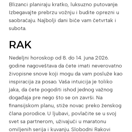
Blizanci planiraju kratko, luksuzno putovanje.
Izbegavajte prebrzu vožnju i budite oprezni u
saobraćaju. Najbolji dani biće vam četvrtak i
subota.
RAK
Nedeljni horoskop od 8. do 14. juna 2026.
godine nagoveštava da ćete imati neverovatno
živopisne snove koji mogu da vam posluže kao
inspiracija za posao. Vaša intuicija je toliko
jaka, da ćete pogoditi ishod jednog važnog
događaja pre nego što se on završi. Na
finansijskom planu, stiže novac preko ženskog
člana porodice. U ljubavi, povlačite se u svoj
svet sa partnerom, uživajući u maratonu
omiljenih serija i kuvanju. Slobodni Rakovi