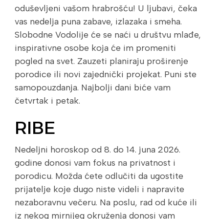
oduševljeni vašom hrabrošću! U ljubavi, čeka
vas nedelja puna zabave, izlazaka i smeha.
Slobodne Vodolije će se naći u društvu mlađe,
inspirativne osobe koja će im promeniti
pogled na svet. Zauzeti planiraju proširenje
porodice ili novi zajednički projekat. Puni ste
samopouzdanja. Najbolji dani biće vam
četvrtak i petak.
RIBE
Nedeljni horoskop od 8. do 14. juna 2026.
godine donosi vam fokus na privatnost i
porodicu. Možda ćete odlučiti da ugostite
prijatelje koje dugo niste videli i napravite
nezaboravnu večeru. Na poslu, rad od kuće ili
iz nekog mirnijeg okruženja donosi vam