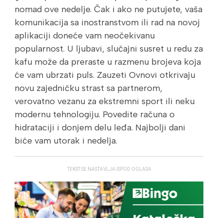
nomad ove nedelje. Čak i ako ne putujete, vaša
komunikacija sa inostranstvom ili rad na novoj
aplikaciji doneće vam neočekivanu
popularnost. U ljubavi, slučajni susret u redu za
kafu može da preraste u razmenu brojeva koja
će vam ubrzati puls. Zauzeti Ovnovi otkrivaju
novu zajedničku strast sa partnerom,
verovatno vezanu za ekstremni sport ili neku
modernu tehnologiju. Povedite računa o
hidrataciji i donjem delu leđa. Najbolji dani
biće vam utorak i nedelja.
TEKST SE NASTAVLJA ISPOD OGLASA