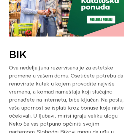
BIK
Ova nedelja juna rezervisana je za estetske
promene u vašem domu. Osetićete potrebu da
renovirate kutak u kojem provodite najviše
vremena, a komad nameštaja koji slučajno
pronađete na internetu, biće ključan. Na poslu,
vaša upornost se isplati kroz bonuse koje niste
očekivali. U ljubavi, mirisi igraju veliku ulogu.
Neko će vas potpuno opčiniti svojim
parfemom. Slobodni Bikovi mogu da uđu u