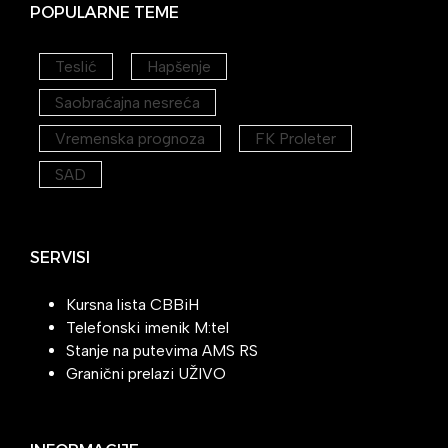
POPULARNE TEME
Teslić
Hapšenje
Saobraćajna nesreća
Vremenska prognoza
FK Proleter
SAD
SERVISI
Kursna lista CBBiH
Telefonski imenik M:tel
Stanje na putevima AMS RS
Granični prelazi UŽIVO