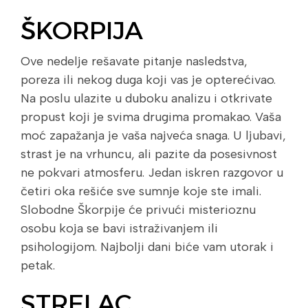
ŠKORPIJA
Ove nedelje rešavate pitanje nasledstva,
poreza ili nekog duga koji vas je opterećivao.
Na poslu ulazite u duboku analizu i otkrivate
propust koji je svima drugima promakao. Vaša
moć zapažanja je vaša najveća snaga. U ljubavi,
strast je na vrhuncu, ali pazite da posesivnost
ne pokvari atmosferu. Jedan iskren razgovor u
četiri oka rešiće sve sumnje koje ste imali.
Slobodne Škorpije će privući misterioznu
osobu koja se bavi istraživanjem ili
psihologijom. Najbolji dani biće vam utorak i
petak.
STRELAC