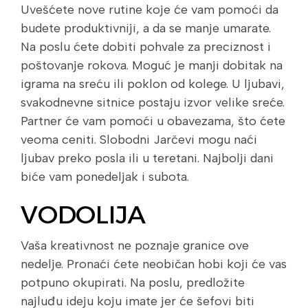
Uvešćete nove rutine koje će vam pomoći da
budete produktivniji, a da se manje umarate.
Na poslu ćete dobiti pohvale za preciznost i
poštovanje rokova. Moguć je manji dobitak na
igrama na sreću ili poklon od kolege. U ljubavi,
svakodnevne sitnice postaju izvor velike sreće.
Partner će vam pomoći u obavezama, što ćete
veoma ceniti. Slobodni Jarčevi mogu naći
ljubav preko posla ili u teretani. Najbolji dani
biće vam ponedeljak i subota.
VODOLIJA
Vaša kreativnost ne poznaje granice ove
nedelje. Pronaći ćete neobičan hobi koji će vas
potpuno okupirati. Na poslu, predložite
najluđu ideju koju imate jer će šefovi biti