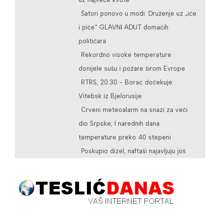
Šatori ponovo u modi: Druženje uz „iće
i piće“ GLAVNI ADUT domaćih
političara
Rekordno visoke temperature
donijele sušu i požare širom Evrope
RTRS, 20.30 - Borac dočekuje
Vitebsk iz Bjelorusije
Crveni meteoalarm na snazi za veći
dio Srpske; I narednih dana
temperature preko 40 stepeni
Poskupio dizel, naftaši najavljuju još