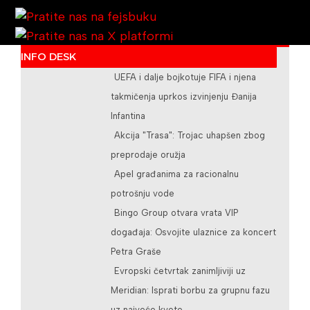
INFO DESK
UEFA i dalje bojkotuje FIFA i njena
/teslicdanas@gmail.com
takmičenja uprkos izvinjenju Đanija
Infantina
Akcija "Trasa": Trojac uhapšen zbog
preprodaje oružja
Apel građanima za racionalnu
potrošnju vode
Bingo Group otvara vrata VIP
događaja: Osvojite ulaznice za koncert
Petra Graše
Evropski četvrtak zanimljiviji uz
Meridian: Isprati borbu za grupnu fazu
uz najveće kvote