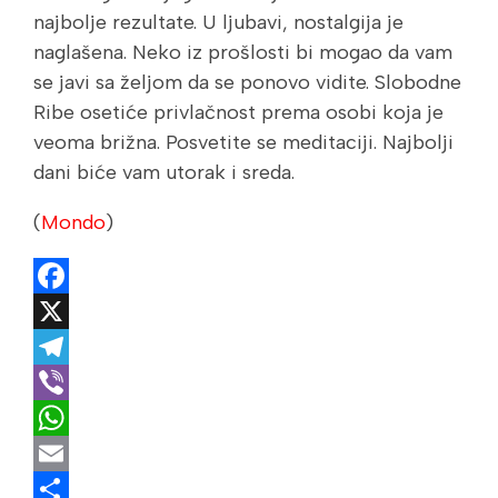
najbolje rezultate. U ljubavi, nostalgija je
naglašena. Neko iz prošlosti bi mogao da vam
se javi sa željom da se ponovo vidite. Slobodne
Ribe osetiće privlačnost prema osobi koja je
veoma brižna. Posvetite se meditaciji. Najbolji
dani biće vam utorak i sreda.
(
Mondo
)
Facebook
X
Telegram
Viber
WhatsApp
Email