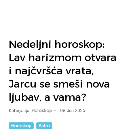
Nedeljni horoskop:
Lav harizmom otvara
i najčvršća vrata,
Jarcu se smeši nova
ljubav, a vama?
Kategorija:
Horoskop
08 Jun 2026
Horoskop
Astro