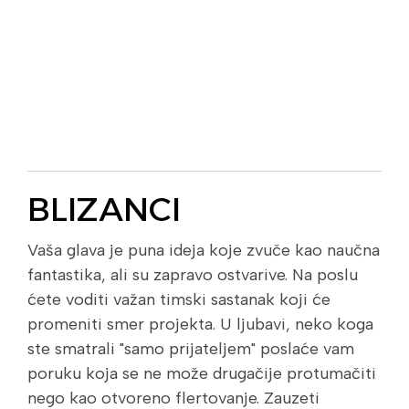
BLIZANCI
Vaša glava je puna ideja koje zvuče kao naučna
fantastika, ali su zapravo ostvarive. Na poslu
ćete voditi važan timski sastanak koji će
promeniti smer projekta. U ljubavi, neko koga
ste smatrali "samo prijateljem" poslaće vam
poruku koja se ne može drugačije protumačiti
nego kao otvoreno flertovanje. Zauzeti