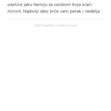
osetiće jaku hemiju sa osobom koja zrači
mirom. Najbolji dani biće vam petak i nedelja.
TEKST SE NASTAVLJA ISPOD OGLASA