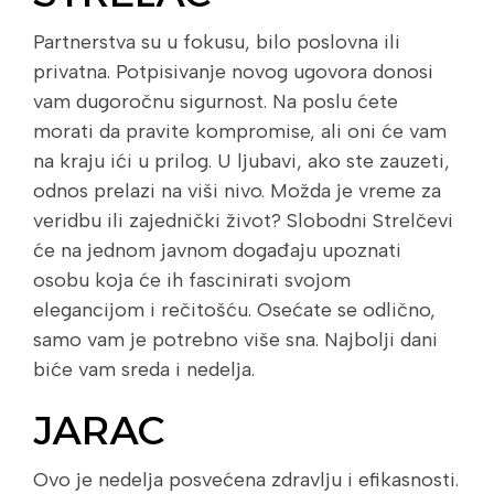
Partnerstva su u fokusu, bilo poslovna ili
privatna. Potpisivanje novog ugovora donosi
vam dugoročnu sigurnost. Na poslu ćete
morati da pravite kompromise, ali oni će vam
na kraju ići u prilog. U ljubavi, ako ste zauzeti,
odnos prelazi na viši nivo. Možda je vreme za
veridbu ili zajednički život? Slobodni Strelčevi
će na jednom javnom događaju upoznati
osobu koja će ih fascinirati svojom
elegancijom i rečitošću. Osećate se odlično,
samo vam je potrebno više sna. Najbolji dani
biće vam sreda i nedelja.
JARAC
Ovo je nedelja posvećena zdravlju i efikasnosti.