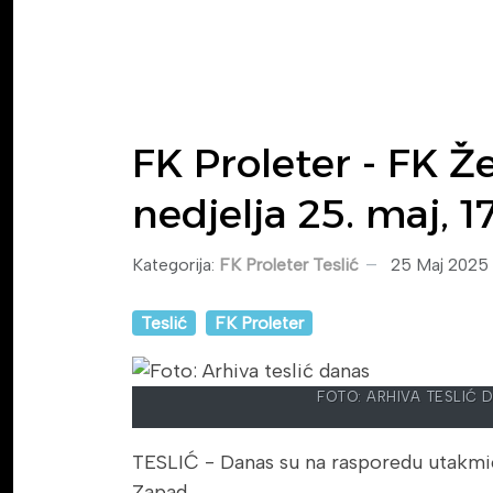
FK Proleter - FK Že
nedjelja 25. maj, 1
Kategorija:
FK Proleter Teslić
25 Maj 2025
Teslić
FK Proleter
FOTO: ARHIVA TESLIĆ 
TESLIĆ - Danas su na rasporedu utakmic
Zapad.