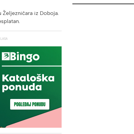
 Željezničara iz Doboja.
esplatan.
GLASA