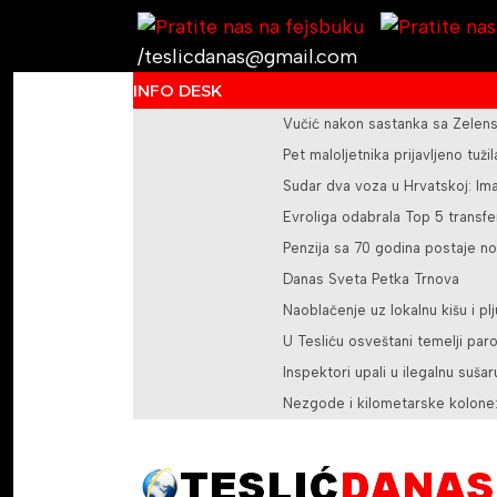
/teslicdanas@gmail.com
INFO DESK
Vučić nakon sastanka sa Zelens
Pet maloljetnika prijavljeno tuž
Sudar dva voza u Hrvatskoj: Im
Evroliga odabrala Top 5 transfer
Penzija sa 70 godina postaje no
Danas Sveta Petka Trnova
Naoblačenje uz lokalnu kišu i pl
U Tesliću osveštani temelji pa
Inspektori upali u ilegalnu sušar
Nezgode i kilometarske kolone: