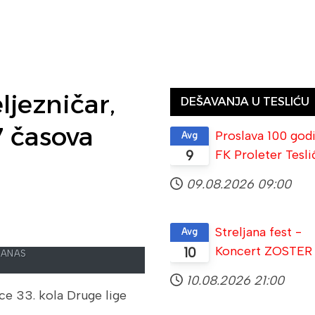
ljezničar,
DEŠAVANJA U TESLIĆU
7 časova
Proslava 100 god
Avg
FK Proleter Tesli
9
09.08.2026
09:00
Streljana fest -
Avg
Koncert ZOSTER
10
DANAS
10.08.2026
21:00
e 33. kola Druge lige