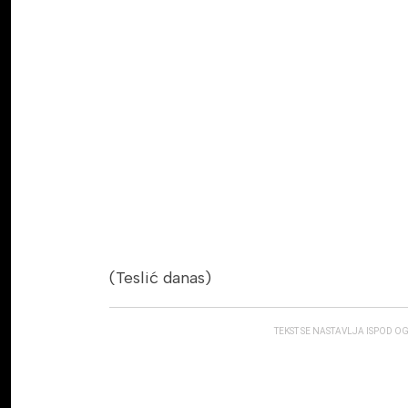
(Teslić danas)
TEKST SE NASTAVLJA ISPOD O