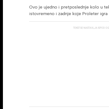
Ovo je ujedno i pretposlednje kolo u te
istovremeno i zadnje koje Proleter igra
TEKST SE NASTAVLJA ISPOD O