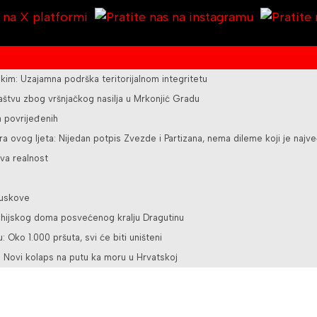
kim: Uzajamna podrška teritorijalnom integritetu
ilaštvu zbog vršnjačkog nasilja u Mrkonjić Gradu
a povrijeđenih
a ovog ljeta: Nijedan potpis Zvezde i Partizana, nema dileme koji je najve
va realnost
juskove
rohijskog doma posvećenog kralju Dragutinu
u: Oko 1.000 pršuta, svi će biti uništeni
 Novi kolaps na putu ka moru u Hrvatskoj