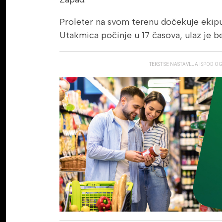
Proleter na svom terenu dočekuje ekipu
Utakmica počinje u 17 časova, ulaz je b
TEKST SE NASTAVLJA ISPOD O