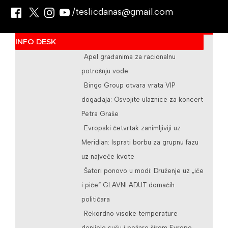
/teslicdanas@gmail.com
INFO DESK
Apel građanima za racionalnu
potrošnju vode
Bingo Group otvara vrata VIP
događaja: Osvojite ulaznice za koncert
Petra Graše
Evropski četvrtak zanimljiviji uz
Meridian: Isprati borbu za grupnu fazu
uz najveće kvote
Šatori ponovo u modi: Druženje uz „iće
i piće“ GLAVNI ADUT domaćih
političara
Rekordno visoke temperature
donijele sušu i požare širom Evrope