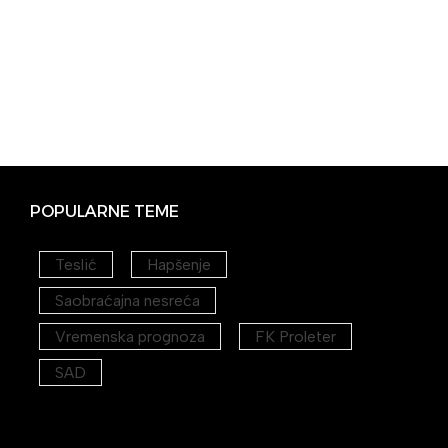
POPULARNE TEME
Teslić
Hapšenje
Saobraćajna nesreća
Vremenska prognoza
FK Proleter
SAD